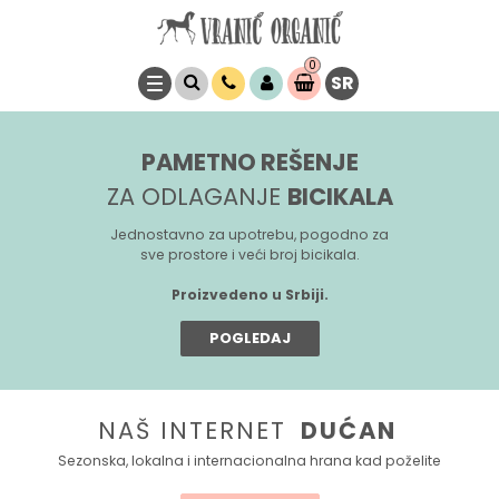
0
SR
Stavke
0,
00
RSD
PAMETNO REŠENJE
ZA ODLAGANJE
BICIKALA
Jednostavno za upotrebu, pogodno za
sve prostore i veći broj bicikala.
Proizvedeno u Srbiji.
POGLEDAJ
NAŠ INTERNET
DUĆAN
Sezonska, lokalna i internacionalna hrana kad poželite