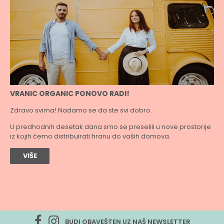
VRANIC ORGANIC PONOVO RADI!
RA
lne
Zdravo svima! Nadamo se da ste svi dobro.
Dra
U predhodnih desetak dana smo se preselili u nove prostorije
Od
og
iz kojih ćemo distribuirati hranu do vaših domova.
Ra
ćem
VIŠE
BUDI OBAVEŠTEN UZ NAŠ NEWSLETTER