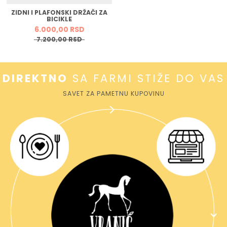
ZIDNI I PLAFONSKI DRŽAČI ZA
BICIKLE
6.000,
00
RSD
7.200,
00
RSD
DIREKTNO
SA FARMI STIŽE DO VAS
SAVET ZA PAMETNU KUPOVINU