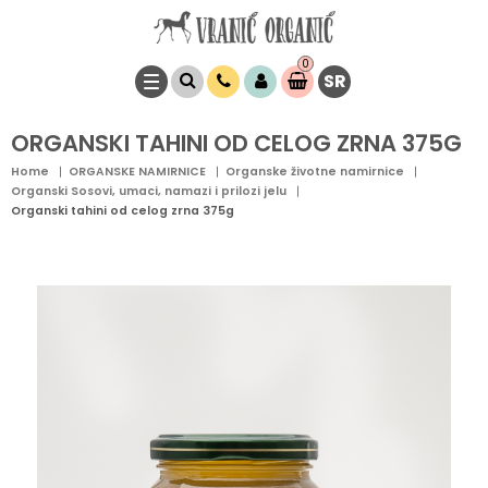
0
SR
Stavke
0,
00
RSD
ORGANSKI TAHINI OD CELOG ZRNA 375G
Home
ORGANSKE NAMIRNICE
Organske životne namirnice
Organski Sosovi, umaci, namazi i prilozi jelu
Organski tahini od celog zrna 375g