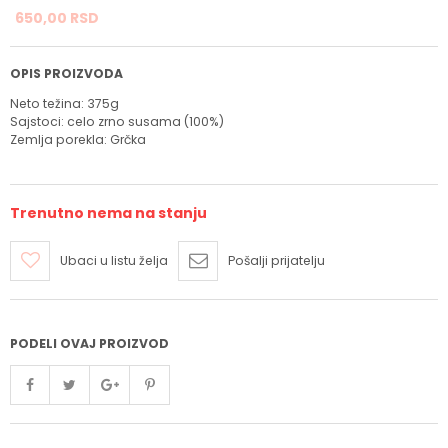
650,
00
RSD
OPIS PROIZVODA
Neto težina: 375g
Sajstoci: celo zrno susama (100%)
Zemlja porekla: Grčka
Trenutno nema na stanju
Ubaci u listu želja
Pošalji prijatelju
PODELI OVAJ PROIZVOD