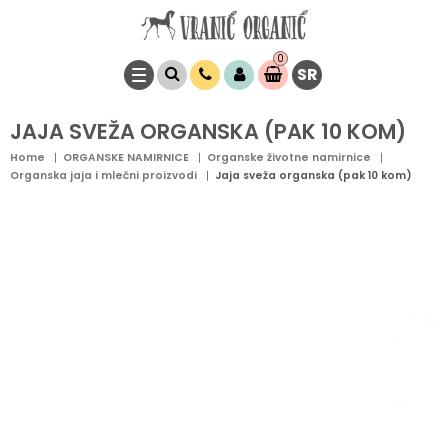
0
SR
Stavke
0,
00
RSD
JAJA SVEŽA ORGANSKA (PAK 10 KOM)
Home
ORGANSKE NAMIRNICE
Organske životne namirnice
Organska jaja i mlečni proizvodi
Jaja sveža organska (pak 10 kom)