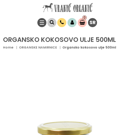
0
SR
Stavke
0,
00
RSD
ORGANSKO KOKOSOVO ULJE 500ML
Home
ORGANSKE NAMIRNICE
Organsko kokosovo ulje 500ml