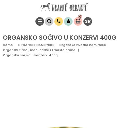
0
SR
Stavke
0,
00
RSD
ORGANSKO SOČIVO U KONZERVI 400G
Home
ORGANSKE NAMIRNICE
Organske životne namirnice
Organski Pirinči, mahunarke i zrnasta hrana
Organsko sočivo u konzervi 400g