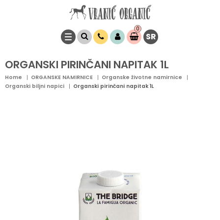
0
SR
Stavke
0,
00
RSD
ORGANSKI PIRINČANI NAPITAK 1L
Home
ORGANSKE NAMIRNICE
Organske životne namirnice
Organski biljni napici
Organski pirinčani napitak 1L