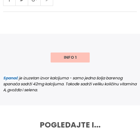
INFO 1
Spanać
je izuzetan izvor kalcijuma - samo jedna šolja barenog
spanaća sadrži 42mg kalcijuma. Takođe sadrži veliku količinu vitamina
A, gvožđa i selena.
POGLEDAJTE I...