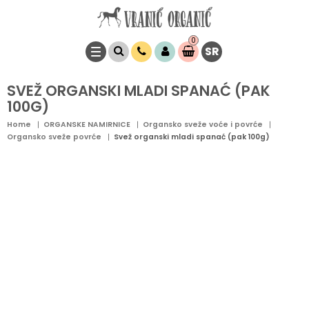
0
SR
Stavke
0,
00
RSD
SVEŽ ORGANSKI MLADI SPANAĆ (PAK
100G)
Home
ORGANSKE NAMIRNICE
Organsko sveže voće i povrće
Organsko sveže povrće
Svež organski mladi spanać (pak 100g)