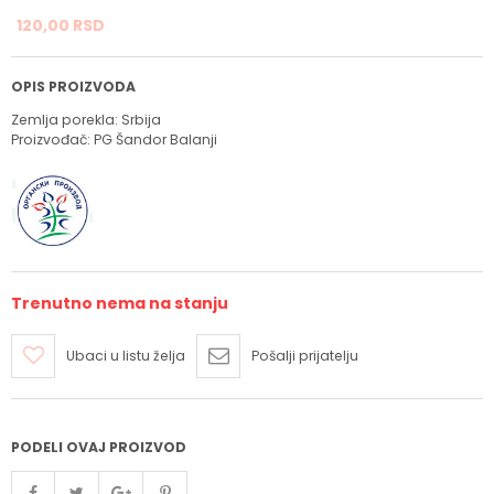
120,
00
RSD
OPIS PROIZVODA
Zemlja porekla: Srbija
Proizvođač: PG Šandor Balanji
Trenutno nema na stanju
Ubaci u listu želja
Pošalji prijatelju
PODELI OVAJ PROIZVOD