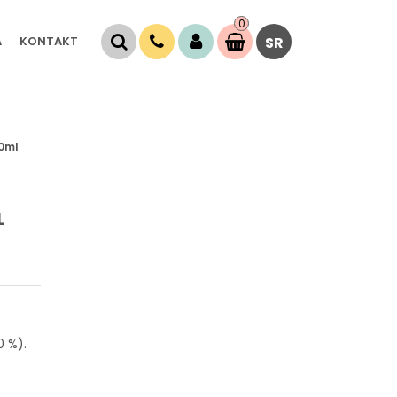
0
Stavke
A
KONTAKT
SR
0,
00
RSD
00ml
L
0 %).