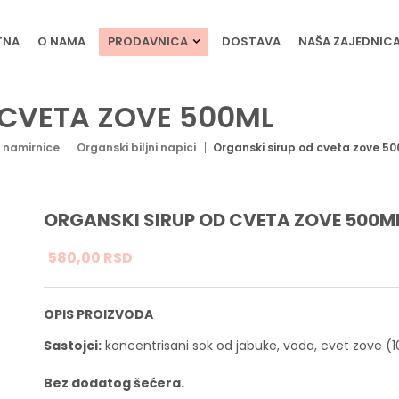
TNA
O NAMA
PRODAVNICA
DOSTAVA
NAŠA ZAJEDNIC
 CVETA ZOVE 500ML
 namirnice
Organski biljni napici
Organski sirup od cveta zove 5
ORGANSKI SIRUP OD CVETA ZOVE 500M
580,
00
RSD
OPIS PROIZVODA
Sastojci:
koncentrisani sok od jabuke, voda, cvet zove (1
Bez dodatog šećera.