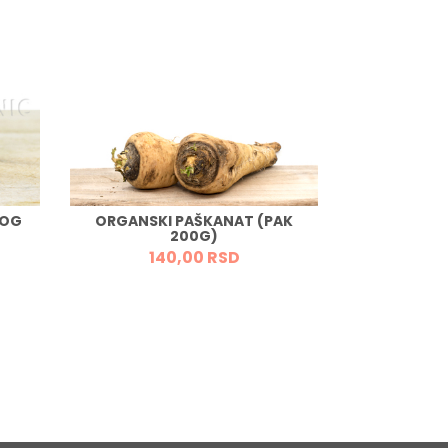
LOG
ORGANSKI PAŠKANAT (PAK
NAMAZ OD O
200G)
SA V
140,
00
RSD
92