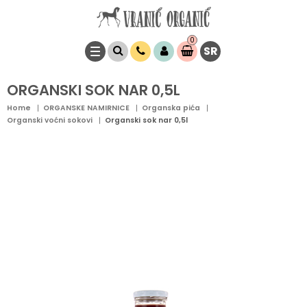
0
SR
Stavke
0,
00
RSD
ORGANSKI SOK NAR 0,5L
Home
ORGANSKE NAMIRNICE
Organska pića
Organski voćni sokovi
Organski sok nar 0,5l