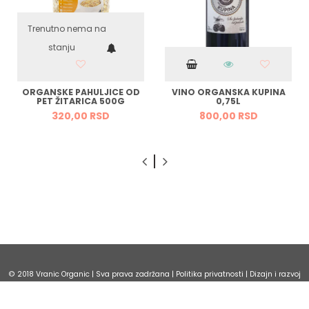
Trenutno nema na
stanju
ORGANSKE PAHULJICE OD
VINO ORGANSKA KUPINA
PET ŽITARICA 500G
0,75L
320,
00
RSD
800,
00
RSD
© 2018 Vranic Organic | Sva prava zadržana |
Politika privatnosti
| Dizajn i razvoj
*nbgcommerce