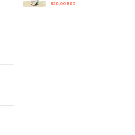
520,
00
RSD