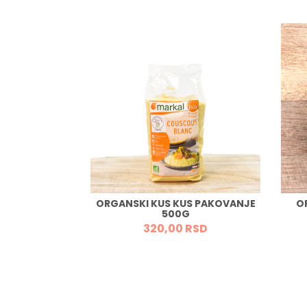
EĆI VRAT 1KG
RSD
ORGANSKI KUS KUS PAKOVANJE
O
500G
320,
00
RSD