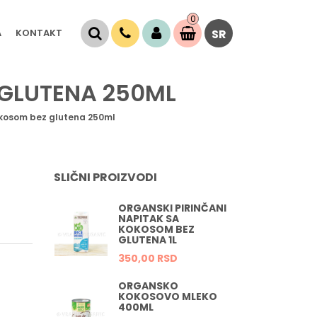
0
Stavke
A
KONTAKT
SR
0,
00
RSD
 GLUTENA 250ML
kokosom bez glutena 250ml
SLIČNI PROIZVODI
ORGANSKI PIRINČANI
NAPITAK SA
KOKOSOM BEZ
GLUTENA 1L
350,
00
RSD
ORGANSKO
KOKOSOVO MLEKO
400ML