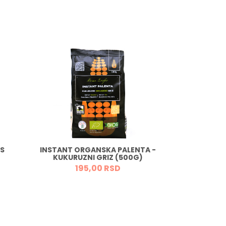
US
INSTANT ORGANSKA PALENTA -
ORGANSKO
KUKURUZNI GRIZ (500G)
EXTRA D
195,
00
RSD
94