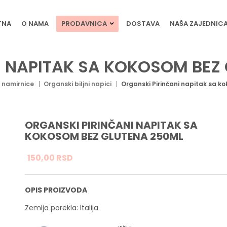
TNA
O NAMA
PRODAVNICA
DOSTAVA
NAŠA ZAJEDNIC
I NAPITAK SA KOKOSOM BEZ
 namirnice
Organski biljni napici
Organski Pirinčani napitak sa 
ORGANSKI PIRINČANI NAPITAK SA
KOKOSOM BEZ GLUTENA 250ML
150,
00
RSD
OPIS PROIZVODA
Zemlja porekla: Italija