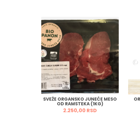
 (PAK 315G)
RSD
SVEŽE ORGANSKO JUNEĆE MESO
OR
OD RAMSTEKA (1KG)
2.250,
00
RSD