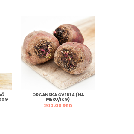
AČ
ORGANSKA CVEKLA (NA
ORGANSK
500G
MERU/1KG)
M
200,
00
RSD
1.5