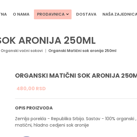
TNA
O NAMA
PRODAVNICA
DOSTAVA
NAŠA ZAJEDNIC
SOK ARONIJA 250ML
Organski voćni sokovi
Organski Matični sok aronija 250ml
ORGANSKI MATIČNI SOK ARONIJA 250
480,
00
RSD
OPIS PROIZVODA
Zemlja porekla - Republika Srbija. Sastav - 100% organski ,
matični, hladno cedjeni sok aronije