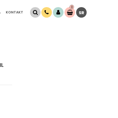
0
Stavke
A
KONTAKT
SR
0,
00
RSD
ML