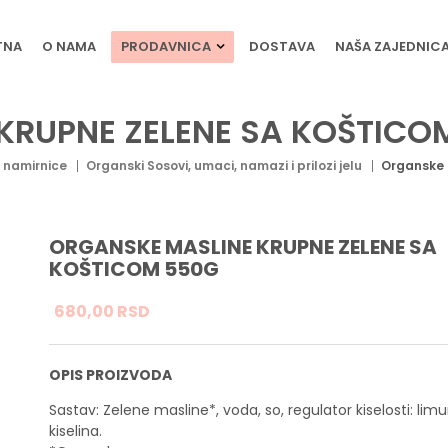
TNA
O NAMA
PRODAVNICA
DOSTAVA
NAŠA ZAJEDNIC
KRUPNE ZELENE SA KOŠTICO
 namirnice
Organski Sosovi, umaci, namazi i prilozi jelu
Organske 
ORGANSKE MASLINE KRUPNE ZELENE SA
KOŠTICOM 550G
680,
00
RSD
OPIS PROIZVODA
Sastav: Zelene masline*, voda, so, regulator kiselosti: lim
kiselina.