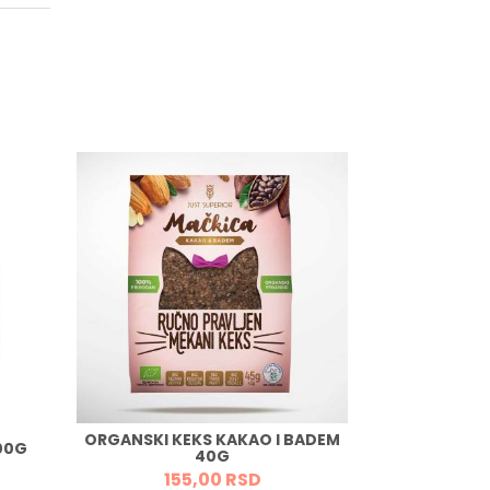
ORGANSKI KEKS KAKAO I BADEM
ORGANSK
00G
40G
M
155,
00
RSD
1.5