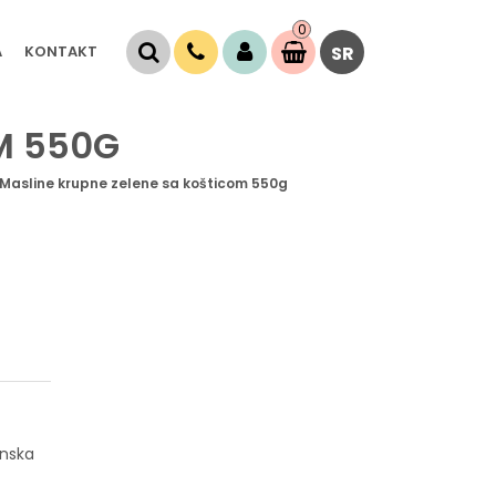
0
Stavke
A
KONTAKT
SR
0,
00
RSD
M 550G
Masline krupne zelene sa košticom 550g
unska