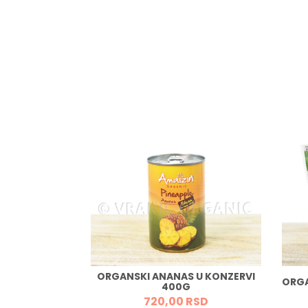
ICE OD PET
ORGANSKI ANANAS U KONZERVI
ORGA
500G
400G
RSD
720,
00
RSD