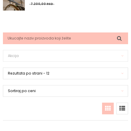
7.200,
00
RSD